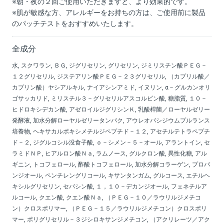
※朝・夜の２回ご使用いただきますと、より効果的です。
※肌が敏感な方、アレルギーをお持ちの方は、ご使用前に製品
のパッチテストをおすすめいたします。
全成分
水, スクワラン, ＢＧ, ジグリセリン, グリセリン, ジミリスチン酸ＰＥＧ－
１２グリセリル, ジステアリン酸ＰＥＧ－２３グリセリル, （カプリル酸／
カプリン酸）ヤシアルキル, ナイアシンアミド, イヌリン, α－グルカンオリ
ゴサッカリド, ミリスチル３－グリセリルアスコルビン酸, 糖脂質, １０－
ヒドロキシデカン酸, アゼロイルジグリシンＫ, 乳酸桿菌／ローヤルゼリー
発酵液, 加水分解ローヤルゼリータンパク, アウレオバシジウムプルランス
培養物, ヘキサカルボキシメチルジペプチド－１２, アセチルテトラペプチ
ド－２, ジグルコシル没食子酸, ｏ－シメン－５－オール, アラントイン, セ
ラミドＮＰ, ヒアルロン酸Ｎａ, ラムノース, グルクロン酸, 異性化糖, アル
ギニン, トコフェロール, 酢酸トコフェロール, 加水分解コラーゲン, プロパ
ンジオール, ペンチレングリコール, キサンタンガム, グルコース, エチルヘ
キシルグリセリン, セバシン酸, １，１０－デカンジオール, フェネチルア
ルコール, クエン酸, クエン酸Ｎａ, （ＰＥＧ－１０／ラウリルジメチコ
ン）クロスポリマー, （ＰＥＧ－１５／ラウリルジメチコン）クロスポリ
マー, ポリグリセリル－３ジシロキサンジメチコン, （アクリレーツ／アク