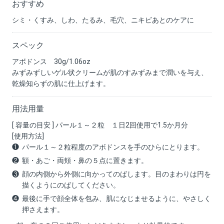
おすすめ
シミ・くすみ、しわ、たるみ、毛穴、ニキビあとのケアに
スペック
アボドンス 30g/1.06oz
みずみずしいゲル状クリームが肌のすみずみまで潤いを与え、
乾燥知らずの肌に仕上げます。
用法用量
[ 容量の目安 ] パール１～２粒 １日2回使用で1.5か月分
[使用方法]
パール１～２粒程度のアボドンスを手のひらにとります。
額・あご・両頬・鼻の５点に置きます。
顔の内側から外側に向かってのばします。目のまわりは円を
描くようにのばしてください。
最後に手で顔全体を包み、肌になじませるように、やさしく
押さえます。